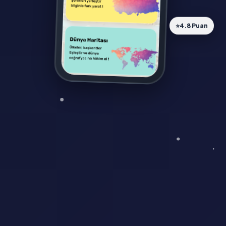
⭐
4.8 Puan