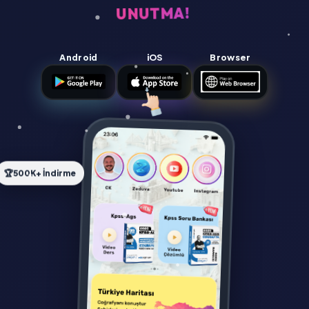
UNUTMA!
Android
iOS
Browser
🏆
500K+ İndirme